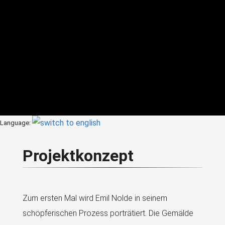
Language:
Projektkonzept
Zum ersten Mal wird Emil Nolde in seinem
schöpferischen Prozess porträtiert. Die Gemälde